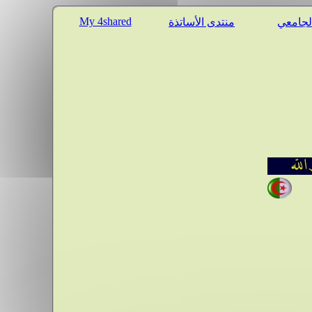
My 4shared
الجامعي
منتدى الأساتذة