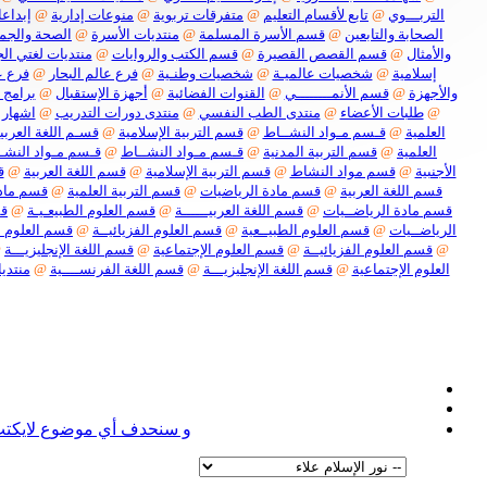
التربـــوي
@
تابع لأقسام التعليم
@
متفرقات تربوية
@
منوعات إدارية
@
إبداعا
الصحابة والتابعين
@
قسم الأسرة المسلمة
@
منتديات الأسرة
@
الصحة والجم
والأمثال
@
قسم القصص القصيرة
@
قسم الكتب والروايات
@
منتديات لغتي الج
إسلامية
@
شخصيات عالميـة
@
شخصيات وطنـية
@
فرع عالم البحار
@
فرع ع
والأجهزة
@
قسم الأنمــــــــي
@
القنوات الفضائية
@
أجهزة الإستقبال
@
برامج 
@
طلبات الأعضاء
@
منتدى الطب النفسي
@
منتدى دورات التدريب
@
اشهار 
العلمية
@
قـسم مـواد النشــاط
@
قسم التربية الإسلامية
@
قسـم اللغة العربيـ
العلمية
@
قسم التربية المدنية
@
قـسم مـواد النشــاط
@
قـسم مـواد النشـ
الأجنبية
@
قسم مواد النشاط
@
قسم التربية الإسلامية
@
قسم اللغة العربية
@
ق
قسم اللغة العربية
@
قسم مادة الرياضيات
@
قسم التربية العلمية
@
قسم مادة
قسم مادة الرياضــيات
@
قسم اللغة العربيــــــة
@
قسم العلوم الطبيعـيـة
@
قس
الرياضــيات
@
قسم العلوم الطبيــعية
@
قسم العلوم الفزيائيــة
@
قسم العلوم ا
@
قسم العلوم الفزيائيــة
@
قسم العلوم الإجتماعية
@
قسم اللغة الإنجليزيـــة
@
العلوم الإجتماعية
@
قسم اللغة الإنجليزيـــة
@
قسم اللغة الفرنســــية
@
منتديا
نعل
و سنحدف أي موضوع لايكتب ف