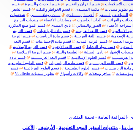
تديات الإسلاميات
@
قسم القرآن والتفسير
@
قسم الحديث والسيرة
@
قسم
 تطوير منتديات
@
مكتبة المنتــدى
@
قسم الخواطر والنكت
@
قسم الشعر
@
السياحـة والــسفر
@
أخبـــار بــــــلـدي
@
مـــدن وطنــــــــي
@
شخصيات
لعجائب والغرائب
@
ألعاب الحاسوب
@
مسابقات الأعضاء
@
منتديات البرامج
استراحة الأعضاء
@
الصور والتسالي
@
نادي المنتدى
@
قسم المواضيع المكررة
ية الاسلامية
@
قسم اللـغة العربيــة
@
قسم مادة الرياضيات
@
قسم التربية
بية الإسلامية
@
قـسم اللغة العربــية
@
قسم مادة الرياضيات
@
قسم التربية
ربية العلمية
@
قسم التربية المدنية
@
قسم مادة الإجتماعيات
@
قسم اللغة
المدنية
@
قسم مواد النشاط
@
قسم اللغة الأجنبية
@
قسم التربية الإسلامية
@
نتديات الإشهار
@
نادي التسلية
@
الطبيعة والبيئة
@
قسم التربية الإسلامية
@
 الفرنسيـــة
@
قسم العلوم الإسلاميـة
@
قسم اللغة العربــــــية
@
قسم مادة
ية
@
قسم اللغة العربـــــية
@
قسم مادة الرياضــيات
@
قسم العلوم الطبيــعية
ادة الرياضــيات
@
قسم العلوم الطبيــعية
@
قسم العلوم الفزيائيــة
@
قسم
ومؤسسات
@
متاجر ومحلات
@
وكالات وأسواق
@
تطوير منتديات Vbulletin
@
بكل أنواعها
لمراقبة العامة - نجمة المنتدى
ل بنا
-
منتديات السفير المجد التعليمية
-
الأرشيف
-
الأعلى