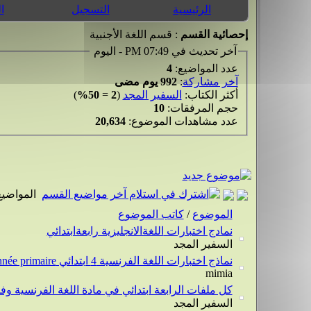
الرئيسية
التسجيل
ا
إحصائية القسم
: قسم اللغة الأجنبية
آخر تحديث في 07:49 PM - اليوم
عدد المواضيع:
4
آخر مشاركة
:
992 يوم مضى
أكثر الكتاب:
السفير المجد
(
2
=
50%
)
حجم المرفقات:
10
عدد مشاهدات الموضوع:
20,634
المواضيع
الموضوع
/
كاتب الموضوع
نمادج اختبارات اللغةالانجليزية رابعةابتدائي
السفير المجد
نماذج اختبارات اللغة الفرنسية 4 ابتدائي Compositions de français 4eme année primaire
mimia
كل ملفات الرابعة ابتدائي في مادة اللغة الفرنسية وفق
السفير المجد