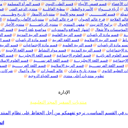
ت الأعضاء
@
قسم قصص الأنبياء
@
قسم الطب النبوي
@
قسم المرأة المسلمة
@
من
ال
@
أزياء حـــــواء
@
الأسرة والطفل
@
مطبخ العائلـــة
@
منتدى الدعم الفني
@
قسم
ميلة
@
قسم لغتـــــــــي
@
قسم محو الأمية
@
منتديات الأسفار
@
تاريـخ وطــــــني
الم الفلاحة
@
فرع عالم الحيوان
@
فرع عالم النبات
@
منتديات الألعاب والتسلية
@
ا
الجوال
@
برامج الانثرنيث
@
مقهي المنتدى
@
منتدى الرياضــــــة
@
منتدى الأخبار
@
المؤسسات والأ شغال
@
اشهار المواقع والمنتديات
@
مواضيع بلغة أجنبية
@
قسم الترب
ـة
@
قسم مادة الرياضيات
@
قسم التربية العلمية
@
قسم التربية المدنية
@
قسم التر
ـاط
@
قسم التربية الإسلامية
@
قسم اللغة العربية
@
قسم مادة الرياضيات
@
قسم الت
سم مادة الرياضيات
@
قسم التربية العلمية
@
قسم مادة الإجتماعيات
@
قسم التربية 
 الإجتماعيات
@
قسم التربية المدنية
@
قسم مواد النشاط
@
قسم اللغة الأجنبية
@
م
م العلوم الفزيائيــة
@
قسم العلوم الإجتماعية
@
قسم اللغة الإنجليزيــة
@
قسم اللغة
لإجتماعية
@
قسم اللغة الإنجليزيـــة
@
قسم اللغة الفرنســــية
@
قسم العلوم الإسلام
قسم اللغة الفرنســــية
@
قسم التربية الإسلامية
@
قسم اللغة العربــــــية
@
قسم م
ت التعليم الثانوي
@
منتدى تاريخ وبلدان
@
عالم السيارات
@
مال وأعمال
@
شركات 
تطوير منتديات أحلى منتدى
@
قسم الحياة الزوجية
@
الإدارة
منتديات السفير المجد التعليمية
م جميع إخوانناوأخواتناالأعضاءأننا لا نقبل أي موضوع حول ما يسمى تفسير الأحلام أو مواضيع السحر والشعودة 
ي القسم المناسب. نرجو تفهمكم من أجل الحفاظ على نظام المنتدى -ا
اتص