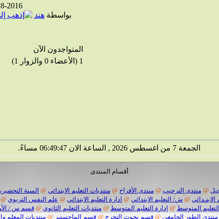
28-2016
بواسطة
هند
المتواجدون الآن
1 (الأعضاء 0 والزوار 1)
الجمعة 7 من اغسطس 2026 , الساعة الان 06:49:48 مساءً.
أقسام المنتدى
يل
@
منتدى الترحيب
@
منتدى الأفراح
@
منتديات التعليم الإبتدائي
@
السنة التحضيرية
 الابتـدائي
@
ش/ التعليم الابتدائي
@
ادارة التعليم الابتدائي
@
علم النفس التربوي
@
لتعليم المتوسط
@
إدارة التعليم المتوسط
@
منتديات التعليم الثانوي
@
قسم س / الأو
منتدى الطور الجامعي
@
قسم بحوث التخرج
@
قسم الماجستير
@
منتديات المعلم وا