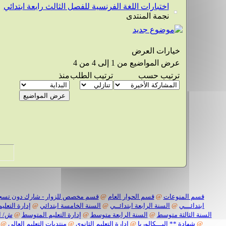
اختبارات اللغة الفرنسية للفصل الثالث رابعة ابتدائي
نجمة المنتدى
خيارات العرض
عرض المواضيع من 1 إلى 4 من 4
ترتيب حسب
ترتيب الطلب
منذ
قسم المنوعات
@
قسم الحوار العام
@
قسم مخصص للزوار - شارك دون تسج
ابتدائـــي
@
السنة الرابعة ابتدائــي
@
السنة الخامسة ابتدائي
@
إدارة التعليم
السنة الثالثة متوسط
@
السنة الرابعة متوسط
@
إدارة التعليم المتوسط
@
ش/ ا
@
شهادة ** البـــكالوريا
@
إدارة التعليم الثانوي
@
منتديات التعليم العالي
@