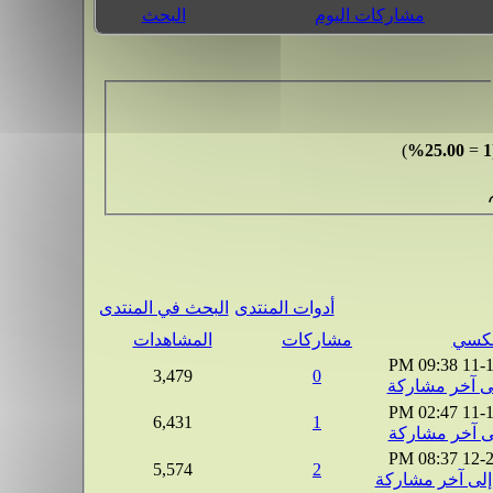
مشاركات اليوم
البحث
)
25.00%
=
1
أدوات المنتدى
البحث في المنتدى
مشاركات
المشاهدات
09:38 PM
11-
3,479
0
02:47 PM
11-
6,431
1
08:37 PM
12-
5,574
2