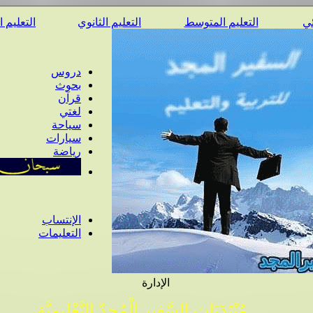
ئي
التعليم المتوسط
التعليم الثانوي
التعليم 
دروس
بحوث
قرآن
لغتي
سياحة
سيارات
رياضة
الإنتساب
التعليمات
الإدارة
مُنْتَدَيَات السَّفِير الْمُجِدّ التَّعْلِيمِيَّة